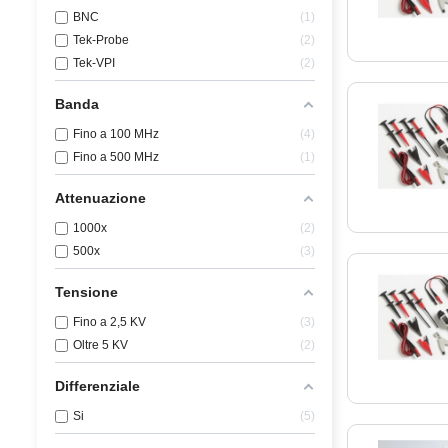
BNC
1
Tek-Probe
2
Tek-VPI
2
Banda
Fino a 100 MHz
4
Fino a 500 MHz
1
Attenuazione
1000x
2
500x
3
Tensione
Fino a 2,5 KV
3
Oltre 5 KV
2
Differenziale
Si
5