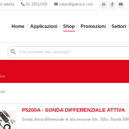
iù adatta
02 33512100
sales@giakova.com
Home
Applicazioni
Shop
Promozioni
Settori
search
ive
tti.
P5200A - SONDA DIFFERENZIALE ATTIVA
Sonda attiva differenziale di alta tensione 50x, 500x. Banda 5