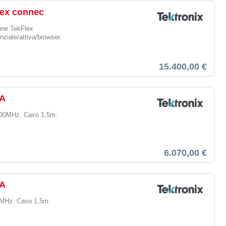
lex connec
ne TekFlex
nziale/attiva/browser.
15.400,00 €
VA
 100MHz. Cavo 1,5m.
6.070,00 €
VA
00MHz. Cavo 1,5m.