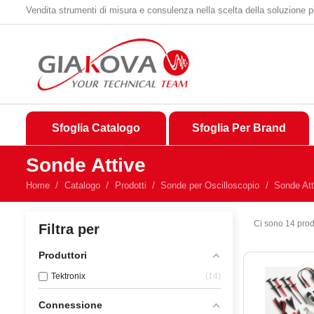
Vendita strumenti di misura e consulenza nella scelta della soluzione p
Sfoglia Catalogo
Sfoglia Per Brand
Sonde Attive
Home
Catalogo
Prodotti
Sonde per Oscilloscopio
Sonde Att
Ci sono 14 prodo
Filtra per
Produttori
Tektronix
14
Connessione