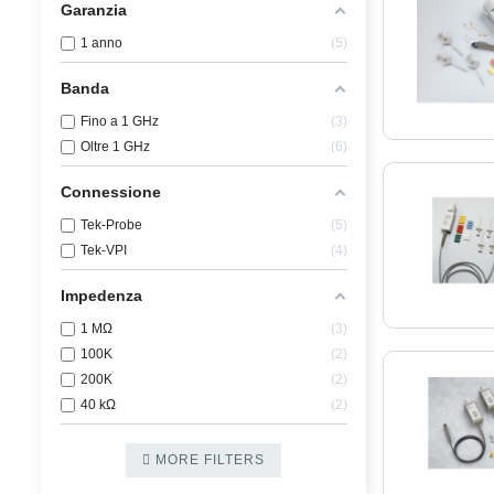
Garanzia
1 anno
5
Banda
Fino a 1 GHz
3
Oltre 1 GHz
6
Connessione
Tek-Probe
5
Tek-VPI
4
Impedenza
1 MΩ
3
100K
2
200K
2
40 kΩ
2
MORE FILTERS