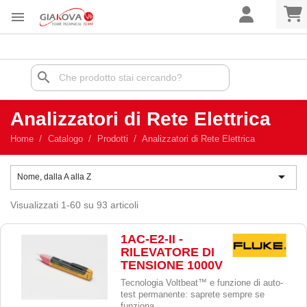

search
Analizzatori di Rete Elettrica
Home
Catalogo
Prodotti
Analizzatori di Rete Elettrica

Nome, dalla A alla Z
Visualizzati 1-60 su 93 articoli
1AC-E2-II -
RILEVATORE DI
TENSIONE 1000V
Tecnologia Voltbeat™ e funzione di auto-
test permanente: saprete sempre se
funziona