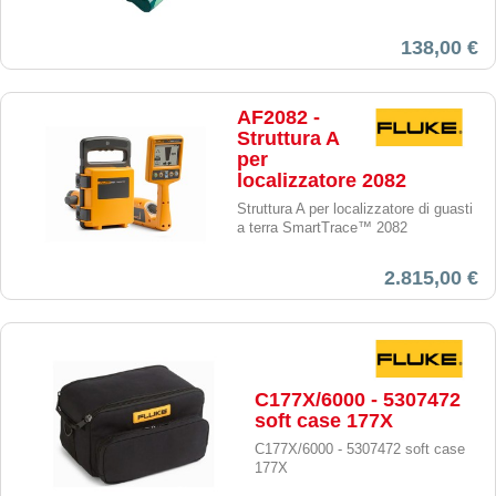
138,00 €
AF2082 -
Struttura A
per
localizzatore 2082
Struttura A per localizzatore di guasti
a terra SmartTrace™ 2082
2.815,00 €
C177X/6000 - 5307472
soft case 177X
C177X/6000 - 5307472 soft case
177X