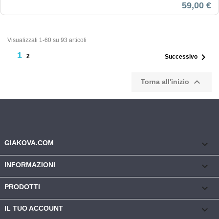
59,00 €
Visualizzati 1-60 su 93 articoli
1

2
Successivo

Torna all'inizio
keyboard_arrow_down
GIAKOVA.COM

INFORMAZIONI

PRODOTTI

IL TUO ACCOUNT