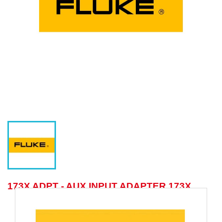
173X ADPT - AUX INPUT ADAPTER 173X