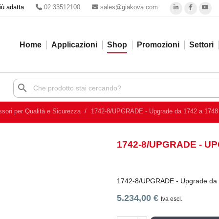
iù adatta
02 33512100
sales@giakova.com
Home
Applicazioni
Shop
Promozioni
Settori
search
sori per Qualità e Sicurezza
1742-8/UPGRADE - Upgrade da 1742 a 1748
1742-8/UPGRADE - UP
1742-8/UPGRADE - Upgrade da 
5.234,00 €
Iva escl.