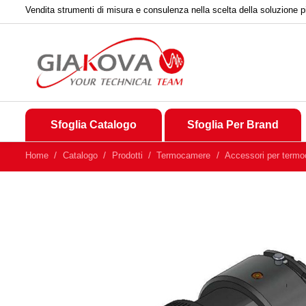
Vendita strumenti di misura e consulenza nella scelta della soluzione p
Sfoglia Catalogo
Sfoglia Per Brand
Home
Catalogo
Prodotti
Termocamere
Accessori per term