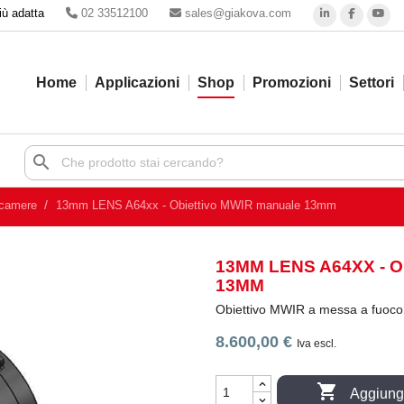
iù adatta
02 33512100
sales@giakova.com
Home
Applicazioni
Shop
Promozioni
Settori
search
ocamere
13mm LENS A64xx - Obiettivo MWIR manuale 13mm
13MM LENS A64XX - 
13MM
Obiettivo MWIR a messa a fuoco
8.600,00 €
Iva escl.

Aggiungi