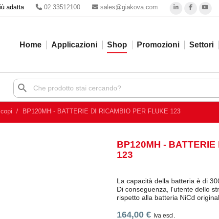
iù adatta
02 33512100
sales@giakova.com
Home
Applicazioni
Shop
Promozioni
Settori
search
scopi
BP120MH - BATTERIE DI RICAMBIO PER FLUKE 123
BP120MH - BATTERIE
123
La capacità della batteria è di 3
Di conseguenza, l'utente dello st
rispetto alla batteria NiCd origin
164,00 €
Iva escl.