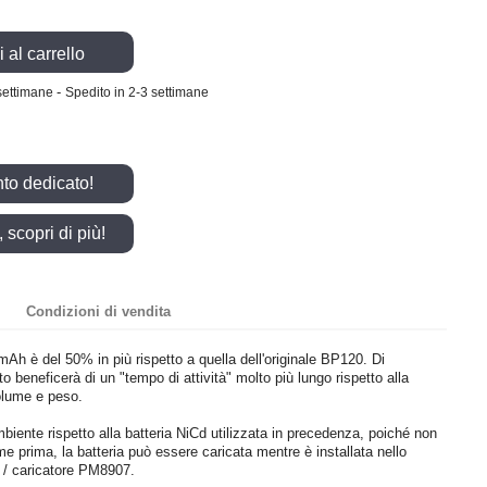
 al carrello
-
settimane
Spedito in 2-3 settimane
nto dedicato!
scopri di più!
Condizioni di vendita
mAh è del 50% in più rispetto a quella dell'originale BP120. Di
 beneficerà di un "tempo di attività" molto più lungo rispetto alla
volume e peso.
iente rispetto alla batteria NiCd utilizzata in precedenza, poiché non
me prima, la batteria può essere caricata mentre è installata nello
e / caricatore PM8907.