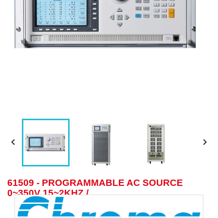


61509 - PROGRAMMABLE AC SOURCE
0~350V 15~2KHZ /