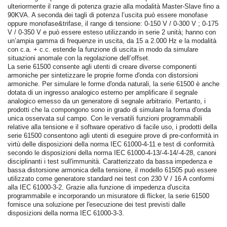
ulteriormente il range di potenza grazie alla modalità Master-Slave fino a
90KVA. A seconda dei tagli di potenza l’uscita può essere monofase
oppure monofase&trifase, il range di tensione: 0-150 V / 0-300 V ; 0-175
V / 0-350 V e può essere esteso utilizzando in serie 2 unità; hanno con
un’ampia gamma di frequenze in uscita, da 15 a 2.000 Hz e la modalità
con c.a. + c.c. estende la funzione di uscita in modo da simulare
situazioni anomale con la regolazione dell’offset.
La serie 61500 consente agli utenti di creare diverse componenti
armoniche per sintetizzare le proprie forme d'onda con distorsioni
armoniche. Per simulare le forme d'onda naturali, la serie 61500 è anche
dotata di un ingresso analogico esterno per amplificare il segnale
analogico emesso da un generatore di segnale arbitrario. Pertanto, i
prodotti che la compongono sono in grado di simulare la forma d'onda
unica osservata sul campo. Con le versatili funzioni programmabili
relative alla tensione e il software operativo di facile uso, i prodotti della
serie 61500 consentono agli utenti di eseguire prove di pre-conformità in
virtù delle disposizioni della norma IEC 61000-4-11 e test di conformità
secondo le disposizioni della norma IEC 61000-4-13/-4-14/-4-28, canoni
disciplinanti i test sull'immunità. Caratterizzato da bassa impedenza e
bassa distorsione armonica della tensione, il modello 61505 può essere
utilizzato come generatore standard nei test con 230 V / 16 A conformi
alla IEC 61000-3-2. Grazie alla funzione di impedenza d'uscita
programmabile e incorporando un misuratore di flicker, la serie 61500
fornisce una soluzione per l'esecuzione dei test previsti dalle
disposizioni della norma IEC 61000-3-3.