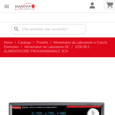

search
Home
Catalogo
Prodotti
Alimentatori da Laboratorio e Carichi
Elettronici
Alimentatori da Laboratorio DC
2230-30-1 -
ALIMENTATORE PROGRAMMABILE 3CH