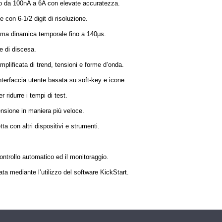
co da 100nA a 6A con elevate accuratezza.
e con 6-1/2 digit di risoluzione.
nima dinamica temporale fino a 140μs.
e di discesa.
mplificata di trend, tensioni e forme d’onda.
nterfaccia utente basata su soft-key e icone.
 ridurre i tempi di test.
tensione in maniera più veloce.
ta con altri dispositivi e strumenti.
ontrollo automatico ed il monitoraggio.
ta mediante l’utilizzo del software KickStart.