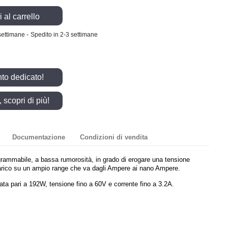
 al carrello
-
settimane
Spedito in 2-3 settimane
nto dedicato!
scopri di più!
Documentazione
Condizioni di vendita
grammabile, a bassa rumorosità, in grado di erogare una tensione
 carico su un ampio range che va dagli Ampere ai nano Ampere.
ta pari a 192W, tensione fino a 60V e corrente fino a 3.2A.