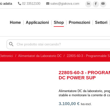
iù adatta
02 33512100
sales@giakova.com
Home
Applicazioni
Shop
Promozioni
Settori
search
lettronici
Alimentatori da Laboratorio DC
2280S-60-3 - Programmable S
2280S-60-3 - PROG
DC POWER SUP
Alimentatore DC da laboratorio, pro
stabile e monitorare la corrente di
3.100,00 €
Iva escl.