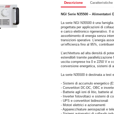
Descrizione
Caratteristiche
NGI Serie N35500 – Alimentatori 
La serie NGI N35500 è una famiglia d
progettata per applicazioni di colla
e carico elettronico rigenerativo. Il
assorbimento di energia senza interr
transizioni operative. L’energia ass
un’efficienza fino al 95%, contribue
L’architettura ad alta densità di po
estendibili tramite parallelizzazione
uscita comprese tra 0 e 2250 V e corr
conversione energetica, sistemi di 
La serie N35500 è destinata a test e
- Sistemi di accumulo energetico (
- Convertitori DC-DC, OBC e inverte
- Batterie agli ioni di litio, batteri
- Inverter fotovoltaici e sistemi di 
- UPS e convertitori bidirezionali
- Motori elettrici e azionamenti
- Apparecchiature aerospaziali e te
- Sistemi automatici di collaudo indu