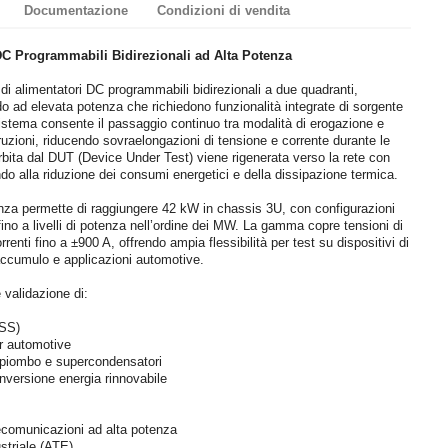
Documentazione
Condizioni di vendita
DC Programmabili Bidirezionali ad Alta Potenza
i alimentatori DC programmabili bidirezionali a due quadranti,
udo ad elevata potenza che richiedono funzionalità integrate di sorgente
 sistema consente il passaggio continuo tra modalità di erogazione e
uzioni, riducendo sovraelongazioni di tensione e corrente durante le
orbita dal DUT (Device Under Test) viene rigenerata verso la rete con
ndo alla riduzione dei consumi energetici e della dissipazione termica.
tenza permette di raggiungere 42 kW in chassis 3U, con configurazioni
 fino a livelli di potenza nell’ordine dei MW. La gamma copre tensioni di
enti fino a ±900 A, offrendo ampia flessibilità per test su dispositivi di
accumulo e applicazioni automotive.
 validazione di:
ESS)
r automotive
e al piombo e supercondensatori
conversione energia rinnovabile
lecomunicazioni ad alta potenza
striale (ATE)