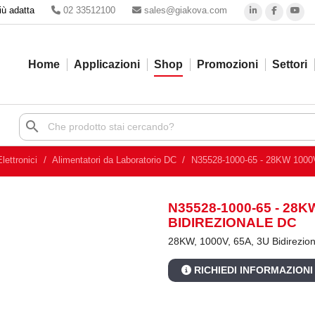
iù adatta
02 33512100
sales@giakova.com
Home
Applicazioni
Shop
Promozioni
Settori
search
lettronici
Alimentatori da Laboratorio DC
N35528-1000-65 - 28KW 1000V
N35528-1000-65 - 28K
BIDIREZIONALE DC
28KW, 1000V, 65A, 3U Bidirezio
RICHIEDI INFORMAZIONI