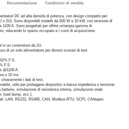
Documentazione
Condizioni di vendita
entatori DC ad alta densità di potenza, con design compatto per
 o 2U). Sono disponibili modelli da 500 W a 10 kW, con tensione di
 a 1100 A. Sono progettati per offrire un'ampia gamma di
to, riducendo lo spazio occupato e i costi di acquisizione.
W in un contenitore da 2U.
o di un solo alimentatore per diversi scenari di test.
,02% F.S.
1% F.S.
rms @1100 A.
cesa ≤ 10 ms.
chiaramente i dati di test.
nabile, utile per proteggere dispositivi a bassa impedenza o tensione.
 batterie, simulazione di resistenza interna, simulazione onde
, load dump, ecc.).
ortati: LAN, RS232, RS485, CAN, Modbus-RTU, SCPI, CANopen.