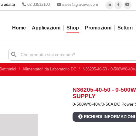
iù adatta
02 33512100
sales@giakova.com
Home
Applicazioni
Shop
Promozioni
Settori
search
lettronici
Alimentatori da Laboratorio DC
N36205-40-50 - 0-500W/0-40V
N36205-40-50 - 0-500
SUPPLY
0-500W/0-40V/0-50A DC Power 
RICHIEDI INFORMAZIONI