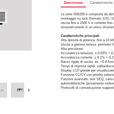
Descrizione
Caratteristiche
La serie N36200 è composta da alim
montaggio su rack (formato 1/2U, 1U
uscita fino a 1500 V e corrente fino
tensioni/correnti in un unico strumen
Caratteristiche principali
Alta densità di potenza: fino a 10 k
Uscita a gamma estesa: permette l'us
Alta precisione:
Accuratezza tensione: ≤ 0,03% + 0
Accuratezza corrente: ≤ 0,1% + 0,
Basso ripple di uscita: es. <0.8 A
Tempi di risposta rapidi: salita/dis
Display LCD grande per visualizzare 
Funzione CC/CV con priorità selezio
Funzioni avanzate: test SEQ, carica
automobilistiche (avviamento motore
Protocolli di comunicazione supp
