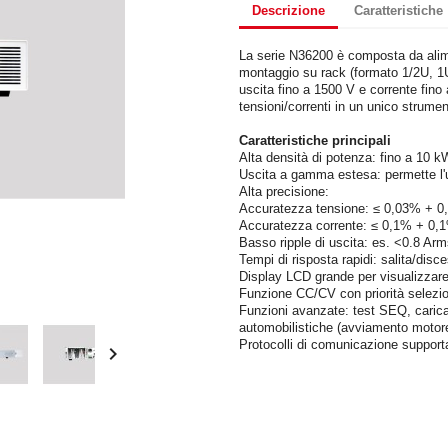
Descrizione
Caratteristiche
La serie N36200 è composta da alim
montaggio su rack (formato 1/2U, 1U
uscita fino a 1500 V e corrente fino
tensioni/correnti in un unico strumen
Caratteristiche principali
Alta densità di potenza: fino a 10 k
Uscita a gamma estesa: permette l'us
Alta precisione:
Accuratezza tensione: ≤ 0,03% + 0
Accuratezza corrente: ≤ 0,1% + 0,
Basso ripple di uscita: es. <0.8 A
Tempi di risposta rapidi: salita/dis
Display LCD grande per visualizzare 
Funzione CC/CV con priorità selezio
Funzioni avanzate: test SEQ, carica
automobilistiche (avviamento motore
Protocolli di comunicazione supp
