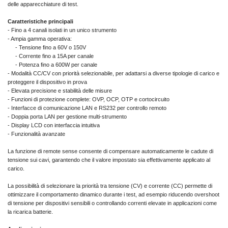
delle apparecchiature di test.
Caratteristiche principali
- Fino a 4 canali isolati in un unico strumento
- Ampia gamma operativa:
- Tensione fino a 60V o 150V
- Corrente fino a 15A per canale
- Potenza fino a 600W per canale
- Modalità CC/CV con priorità selezionabile, per adattarsi a diverse tipologie di carico e
proteggere il dispositivo in prova
- Elevata precisione e stabilità delle misure
- Funzioni di protezione complete: OVP, OCP, OTP e cortocircuito
- Interfacce di comunicazione LAN e RS232 per controllo remoto
- Doppia porta LAN per gestione multi-strumento
- Display LCD con interfaccia intuitiva
- Funzionalità avanzate
La funzione di remote sense consente di compensare automaticamente le cadute di
tensione sui cavi, garantendo che il valore impostato sia effettivamente applicato al
carico.
La possibilità di selezionare la priorità tra tensione (CV) e corrente (CC) permette di
ottimizzare il comportamento dinamico durante i test, ad esempio riducendo overshoot
di tensione per dispositivi sensibili o controllando correnti elevate in applicazioni come
la ricarica batterie.