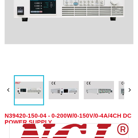


N39420-150-04 - 0-200W/0-150V/0-4A/4CH DC
POWER SUPPLY