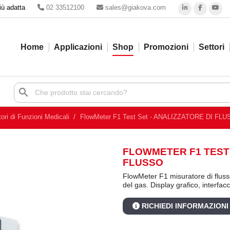
iù adatta
02 33512100
sales@giakova.com
Home
Applicazioni
Shop
Promozioni
Settori
search
ori di Funzioni Medicali
FlowMeter F1 Test Set - ANALIZZATORE DI FL
FLOWMETER F1 TEST 
FLUSSO
FlowMeter F1 misuratore di fluss
del gas. Display grafico, interfa
RICHIEDI INFORMAZIONI