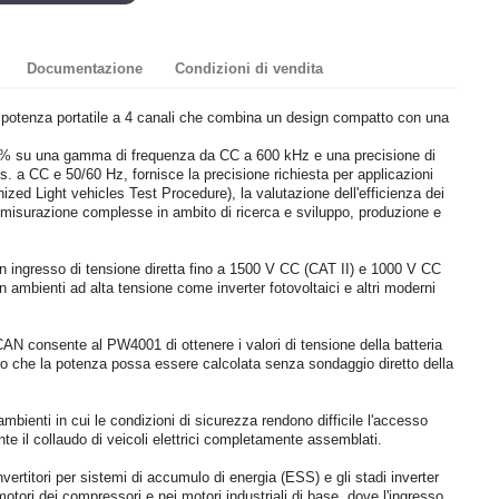
Documentazione
Condizioni di vendita
potenza portatile a 4 canali che combina un design compatto con una
4% su una gamma di frequenza da CC a 600 kHz e una precisione di
s. a CC e 50/60 Hz, fornisce la precisione richiesta per applicazioni
zed Light vehicles Test Procedure), la valutazione dell'efficienza dei
di misurazione complesse in ambito di ricerca e sviluppo, produzione e
un ingresso di tensione diretta fino a 1500 V CC (CAT II) e 1000 V CC
n ambienti ad alta tensione come inverter fotovoltaici e altri moderni
 CAN consente al PW4001 di ottenere i valori di tensione della batteria
 che la potenza possa essere calcolata senza sondaggio diretto della
mbienti in cui le condizioni di sicurezza rendono difficile l'accesso
nte il collaudo di veicoli elettrici completamente assemblati.
vertitori per sistemi di accumulo di energia (ESS) e gli stadi inverter
 motori dei compressori e nei motori industriali di base, dove l'ingresso