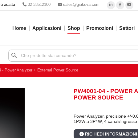
iù adatta
02 33512100
sales@giakova.com
Home
Applicazioni
Shop
Promozioni
Settori
search
- Power Analyzer + External Power Source
PW4001-04 - POWER 
POWER SOURCE
Power Analyzer, precisione +/-0
1P2W a 3P4W, 4 canali/ingresso 
RICHIEDI INFORMAZIONI