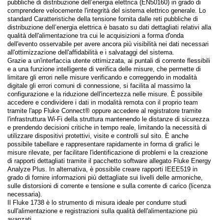
pubbliche di distribuzione dell’energia elettrica (EN50160) in grado di
comprendere velocemente l'integrità del sistema elettrico generale. Lo
standard Caratteristiche della tensione fornita dalle reti pubbliche di
distribuzione dell’energia elettrica è basato su dati dettagliati relativi alla
qualità dell'alimentazione tra cui le acquisizioni a forma d'onda
dell'evento osservabile per avere ancora più visibilità nei dati necessari
all'ottimizzazione dell'affidabilità e i salvataggi del sistema.
Grazie a un'interfaccia utente ottimizzata, ai puntali di corrente flessibili
e a una funzione intelligente di verifica delle misure, che permette di
limitare gli errori nelle misure verificando e correggendo in modalità
digitale gli errori comuni di connessione, si facilita al massimo la
configurazione e la riduzione dell'incertezza nelle misure. È possibile
accedere e condividere i dati in modalità remota con il proprio team
tramite l'app Fluke Connect® oppure accedere al registratore tramite
l'infrastruttura Wi-Fi della struttura mantenendo le distanze di sicurezza
e prendendo decisioni critiche in tempo reale, limitando la necessità di
utilizzare dispositivi protettivi, visite e controlli sul sito. È anche
possibile tabellare e rappresentare rapidamente in forma di grafici le
misure rilevate, per facilitare l'identificazione di problemi e la creazione
di rapporti dettagliati tramite il pacchetto software allegato Fluke Energy
Analyze Plus. In alternativa, è possibile creare rapporti IEEE519 in
grado di fornire informazioni più dettagliate sui livelli delle armoniche,
sulle distorsioni di corrente e tensione e sulla corrente di carico (licenza
necessaria).
Il Fluke 1738 è lo strumento di misura ideale per condurre studi
sull'alimentazione e registrazioni sulla qualità dell'alimentazione più
avanzati.