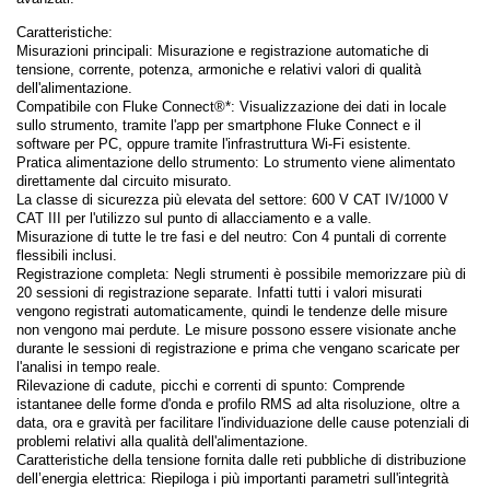
Caratteristiche:
Misurazioni principali: Misurazione e registrazione automatiche di
tensione, corrente, potenza, armoniche e relativi valori di qualità
dell'alimentazione.
Compatibile con Fluke Connect®*: Visualizzazione dei dati in locale
sullo strumento, tramite l'app per smartphone Fluke Connect e il
software per PC, oppure tramite l'infrastruttura Wi-Fi esistente.
Pratica alimentazione dello strumento: Lo strumento viene alimentato
direttamente dal circuito misurato.
La classe di sicurezza più elevata del settore: 600 V CAT IV/1000 V
CAT III per l'utilizzo sul punto di allacciamento e a valle.
Misurazione di tutte le tre fasi e del neutro: Con 4 puntali di corrente
flessibili inclusi.
Registrazione completa: Negli strumenti è possibile memorizzare più di
20 sessioni di registrazione separate. Infatti tutti i valori misurati
vengono registrati automaticamente, quindi le tendenze delle misure
non vengono mai perdute. Le misure possono essere visionate anche
durante le sessioni di registrazione e prima che vengano scaricate per
l'analisi in tempo reale.
Rilevazione di cadute, picchi e correnti di spunto: Comprende
istantanee delle forme d'onda e profilo RMS ad alta risoluzione, oltre a
data, ora e gravità per facilitare l'individuazione delle cause potenziali di
problemi relativi alla qualità dell'alimentazione.
Caratteristiche della tensione fornita dalle reti pubbliche di distribuzione
dell’energia elettrica: Riepiloga i più importanti parametri sull'integrità