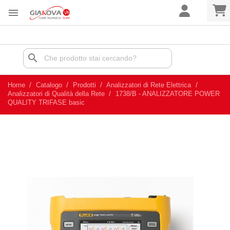

search
Home
Catalogo
Prodotti
Analizzatori di Rete Elettrica
Analizzatori di Qualità della Rete
1738/B - ANALIZZATORE POWER
QUALITY TRIFASE basic