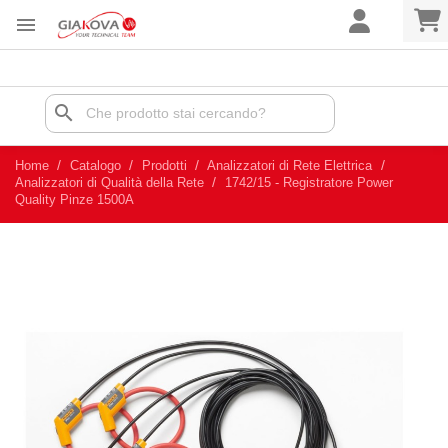

search
Home
Catalogo
Prodotti
Analizzatori di Rete Elettrica
Analizzatori di Qualità della Rete
1742/15 - Registratore Power
Quality Pinze 1500A