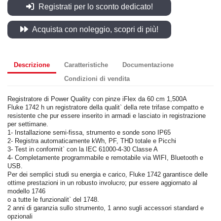
Registrati per lo sconto dedicato!
Acquista con noleggio, scopri di più!
Descrizione
Caratteristiche
Documentazione
Condizioni di vendita
Registratore di Power Quality con pinze iFlex da 60 cm 1,500A
Fluke 1742 h un registratore della qualit` della rete trifase compatto e
resistente che pur essere inserito in armadi e lasciato in registrazione
per settimane.
1- Installazione semi-fissa, strumento e sonde sono IP65
2- Registra automaticamente kWh, PF, THD totale e Picchi
3- Test in conformit` con la IEC 61000-4-30 Classe A
4- Completamente programmabile e remotabile via WIFI, Bluetooth e
USB.
Per dei semplici studi su energia e carico, Fluke 1742 garantisce delle
ottime prestazioni in un robusto involucro; pur essere aggiornato al
modello 1746
o a tutte le funzionalit` del 1748.
2 anni di garanzia sullo strumento, 1 anno sugli accessori standard e
opzionali