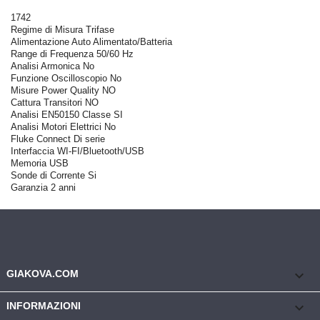
1742
Regime di Misura Trifase
Alimentazione Auto Alimentato/Batteria
Range di Frequenza 50/60 Hz
Analisi Armonica No
Funzione Oscilloscopio No
Misure Power Quality NO
Cattura Transitori NO
Analisi EN50150 Classe SI
Analisi Motori Elettrici No
Fluke Connect Di serie
Interfaccia WI-FI/Bluetooth/USB
Memoria USB
Sonde di Corrente Si
Garanzia 2 anni
keyboard_arrow_down
GIAKOVA.COM

INFORMAZIONI