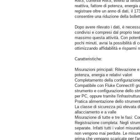
RMS, corrente RMS, eventi di tensio
reattiva, fattore di potenza, energia
registrare oltre un anno di dati, il 1
consentire una riduzione della bollet
Dopo avere rilevato i dati, è necess
condivisi e compresi dal proprio tea
massimo questa attività. Con potenti 
pochi minuti, avrai la possibilità di 
ottimizzando affidabilità e risparmi 
Caratteristiche:
Misurazioni principali: Rilevazione e
potenza, energia e relativi valori
Completamento della configurazione 
Compatibile con Fluke Connect® grazi
strumento e configurazione dello st
per PC, oppure tramite l'infrastruttu
Pratica alimentazione dello strumen
La classe di sicurezza più elevata d
allacciamento e a valle
Misurazione di tutte e tre le fasi: Con
Registrazione completa: Negli strume
separate. Infatti tutti i valori misu
non vengono mai perdute. Le misure 
prima che vengano scaricate per l'an