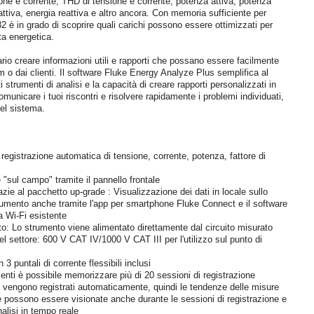
ne e corrente, THD di tensione e corrente, potenza attiva, potenza
 attiva, energia reattiva e altro ancora. Con memoria sufficiente per
732 è in grado di scoprire quali carichi possono essere ottimizzati per
ta energetica.
ario creare informazioni utili e rapporti che possano essere facilmente
m o dai clienti. Il software Fluke Energy Analyze Plus semplifica al
strumenti di analisi e la capacità di creare rapporti personalizzati in
comunicare i tuoi riscontri e risolvere rapidamente i problemi individuati,
nel sistema.
 registrazione automatica di tensione, corrente, potenza, fattore di
"sul campo" tramite il pannello frontale
e al pacchetto up-grade : Visualizzazione dei dati in locale sullo
rumento anche tramite l'app per smartphone Fluke Connect e il software
ra Wi-Fi esistente
to: Lo strumento viene alimentato direttamente dal circuito misurato
el settore: 600 V CAT IV/1000 V CAT III per l'utilizzo sul punto di
 3 puntali di corrente flessibili inclusi
nti è possibile memorizzare più di 20 sessioni di registrazione
rati vengono registrati automaticamente, quindi le tendenze delle misure
possono essere visionate anche durante le sessioni di registrazione e
alisi in tempo reale