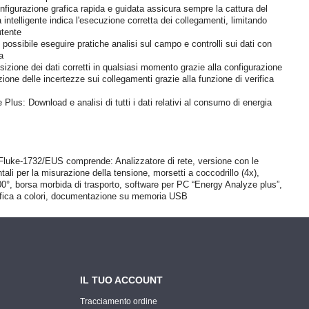
onfigurazione grafica rapida e guidata assicura sempre la cattura del
a intelligente indica l'esecuzione corretta dei collegamenti, limitando
utente
possibile eseguire pratiche analisi sul campo e controlli sui dati con
a
sizione dei dati corretti in qualsiasi momento grazie alla configurazione
ione delle incertezze sui collegamenti grazie alla funzione di verifica
lus: Download e analisi di tutti i dati relativi al consumo di energia
te Fluke-1732/EUS comprende: Analizzatore di rete, versione con le
tali per la misurazione della tensione, morsetti a coccodrillo (4x),
500°, borsa morbida di trasporto, software per PC “Energy Analyze plus”,
difica a colori, documentazione su memoria USB
IL TUO ACCOUNT
Tracciamento ordine