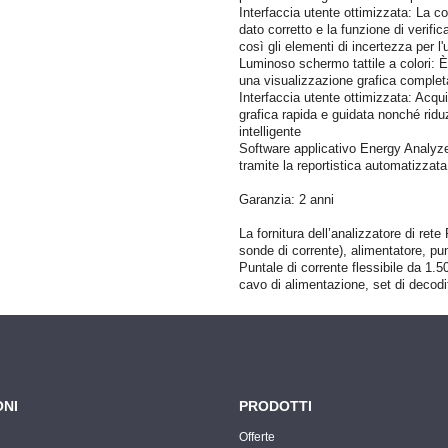
Interfaccia utente ottimizzata: La c
dato corretto e la funzione di verific
così gli elementi di incertezza per l'
Luminoso schermo tattile a colori: È 
una visualizzazione grafica complet
Interfaccia utente ottimizzata: Acqui
grafica rapida e guidata nonché riduz
intelligente
Software applicativo Energy Analyze P
tramite la reportistica automatizzata
Garanzia: 2 anni
La fornitura dell’analizzatore di re
sonde di corrente), alimentatore, pun
Puntale di corrente flessibile da 1.
cavo di alimentazione, set di deco
ONI
PRODOTTI
Offerte