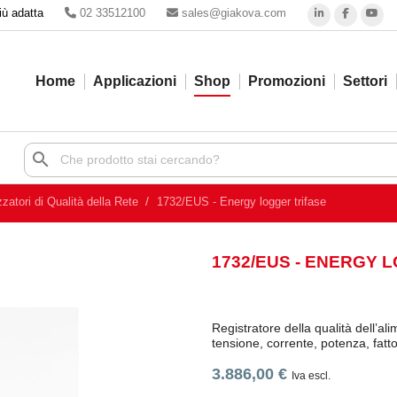
iù adatta
02 33512100
sales@giakova.com
Home
Applicazioni
Shop
Promozioni
Settori
search
zzatori di Qualità della Rete
1732/EUS - Energy logger trifase
1732/EUS - ENERGY 
Registratore della qualità dell’al
tensione, corrente, potenza, fatto
3.886,00 €
Iva escl.