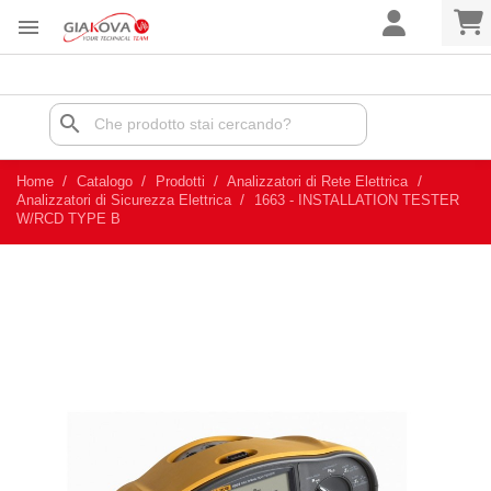

search
Home
Catalogo
Prodotti
Analizzatori di Rete Elettrica
Analizzatori di Sicurezza Elettrica
1663 - INSTALLATION TESTER
W/RCD TYPE B