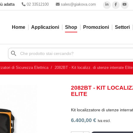
iù adatta
02 33512100
sales@giakova.com
Home
Applicazioni
Shop
Promozioni
Settori
search
zzatori di Sicurezza Elettrica
2082BT - Kit localizz. di utenze interrate Elite
2082BT - KIT LOCALI
ELITE
Kit localizzatore di utenze inte
6.400,00 €
Iva escl.