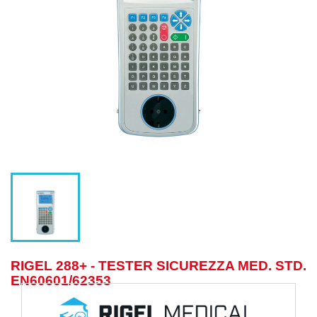
RIGEL 288+ - TESTER SICUREZZA MED. STD.
EN60601/62353