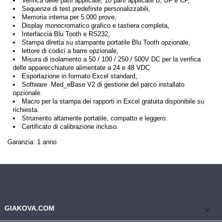
Verifica delle parti applicate, 10 parti applicate B, BF e CF,
Sequenze di test predefinite personalizzabili,
Memoria interna per 5.000 prove,
Display monocromatico grafico e tastiera completa,
Interfaccia Blu Tooth e RS232,
Stampa diretta su stampante portatile Blu Tooth opzionale,
lettore di codici a barre opzionale,
Misura di isolamento a 50 / 100 / 250 / 500V DC per la verifica
delle apparecchiature alimentate a 24 e 48 VDC
Esportazione in formato Excel standard,
Software Med_eBase V2 di gestione del parco installato
opzionale.
Macro per la stampa dei rapporti in Excel gratuita disponibile su
richiesta.
Strumento altamente portatile, compatto e leggero.
Certificato di calibrazione incluso.
Garanzia: 1 anno
keyboard_arrow_down
GIAKOVA.COM