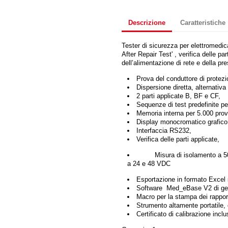
Descrizione
Caratteristiche
Tester di sicurezza per elettromedic
After Repair Test' , verifica delle pa
dell’alimentazione di rete e della pr
Prova del conduttore di protez
Dispersione diretta, alternativa 
2 parti applicate B, BF e CF,
Sequenze di test predefinite per
Memoria interna per 5.000 prov
Display monocromatico grafico 
Interfaccia RS232,
Verifica delle parti applicate,
Misura di isolamento a 50
a 24 e 48 VDC
Esportazione in formato Excel 
Software Med_eBase V2 di gest
Macro per la stampa dei rapporti
Strumento altamente portatile,
Certificato di calibrazione inclu