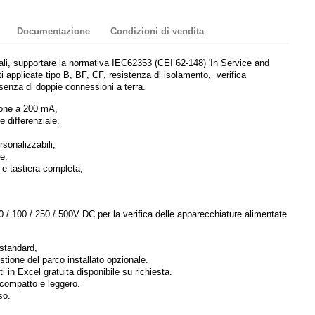
Documentazione
Condizioni di vendita
ali, supportare la normativa IEC62353 (CEI 62-148) 'In Service and
rti applicate tipo B, BF, CF, resistenza di isolamento, verifica
esenza di doppie connessioni a terra.
ione a 200 mA,
e differenziale,
sonalizzabili,
e,
e tastiera completa,
 / 100 / 250 / 500V DC per la verifica delle apparecchiature alimentate
standard,
ione del parco installato opzionale.
 in Excel gratuita disponibile su richiesta.
 compatto e leggero.
so.