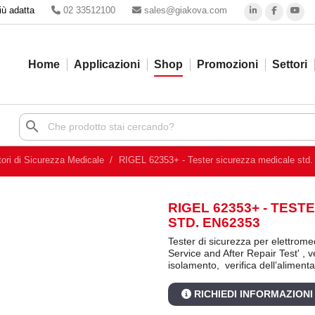
iù adatta
02 33512100
sales@giakova.com
Home
Applicazioni
Shop
Promozioni
Settori
search
tori di Sicurezza Medicale
RIGEL 62353+ - Tester sicurezza medicale std
RIGEL 62353+ - TES
STD. EN62353
Tester di sicurezza per elettrome
Service and After Repair Test' , ve
isolamento, verifica dell’aliment
RICHIEDI INFORMAZIONI