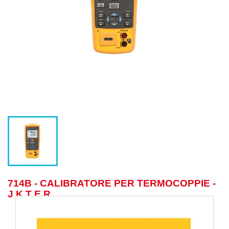
714B - CALIBRATORE PER TERMOCOPPIE -
J K T E R