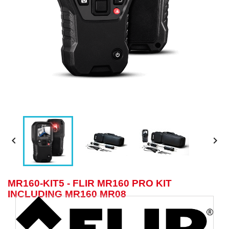


MR160-KIT5 - FLIR MR160 PRO KIT
INCLUDING MR160 MR08