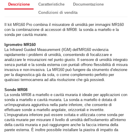
Descrizione
Caratteristiche
Documentazione
Condizioni di vendita
Il kit MR160 Pro combina il misuratore di umidità per immagini MR160
con la combinazione di accessori di MR08: la sonda a martello e la
sonda per cavità murarie.
Igrometro MR160
La Infrared Guided Measurement (IGM) dell'MR160 evidenzia
rapidamente i problemi di umidità, consentendo di focalizzare e
analizzare le misurazioni nel punto giusto. Il sensore di umidità integrato
senza puntali e la sonda esterna con puntali offrono flessibilità di misura
invasiva e non-invasiva. La MR160 può fungere da strumento d’elezione
per la diagnostica già da sola, o come complemento perfetto per
qualsiasi termocamera ad alta risoluzione che già possiedi.
Sonde MR08
La sonda MR08 a martello e cavità muraria è ideale per applicazioni con
sonda a martello e cavità muraria. La sonda a martello è dotata di
un'impugnatura aggiuntiva nella parte inferiore, che consente di
effettuare sonde a martello angolate, orizzontali e invertite.
L'impugnatura inferiore può essere svitata e utilizzata come sonda per
cavità murarie per misurare il livello di umidità dell'isolamento all'interno
della cavità muraria e può raggiungere anche la faccia interna della
parete esterna. È inoltre possibile installare la piastra di impatto da