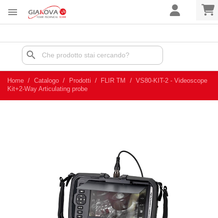

search
Home
Catalogo
Prodotti
FLIR TM
VS80-KIT-2 - Videoscope
Kit+2-Way Articulating probe