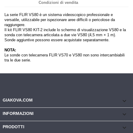
Condizioni di vendita
La serie FLIR VS80 è un sistema videoscopico professionale e
versatile, utilizzabile per ispezionare aree difficili o pericolose da
raggiungere.
Il kit FLIR VS80 KIT-2 include lo schermo di visualizzazione VS80 e la
sonda con telecamera articolata a due vie VS80 (4,5 mm × 1 m).
Sonde aggiuntive possono essere acquistate separatamente.
NOTA:
Le sonde con telecamera FLIR VS70 e VS80 non sono intercambiabili
tra le due serie.
keyboard_arrow_down
GIAKOVA.COM

INFORMAZIONI

PRODOTTI