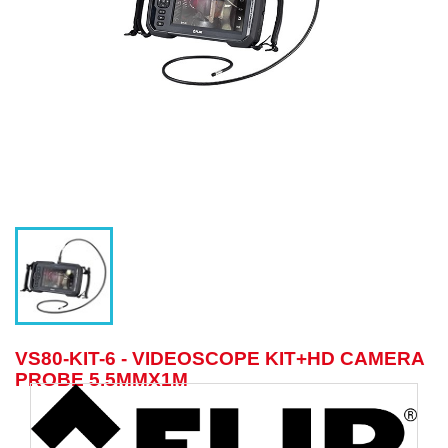
VS80-KIT-6 - VIDEOSCOPE KIT+HD CAMERA
PROBE 5.5MMX1M