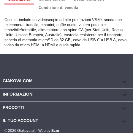
Condizioni di vendita
Ogni kit include un videoscopio ad alte prestazioni VS80, sonda con
telecamera, tracolla, cinturini, cuffie audio, visiera parasole
rimovibile/retrattile, alimentatore con spine CA (per Stati Uniti, Regno
Unito, Unione Europea, Australia), custodia resistente per il trasporto,
scheda di memoria microSD da 32 GB, cavo da USB C a USB A, cavo
video da micro HDMI a HDMI e guida rapida.
keyboard_arrow_down
GIAKOVA.COM

INFORMAZIONI

PRODOTTI

IL TUO ACCOUNT
© 2026 Giakova srl - Web by
Ecm