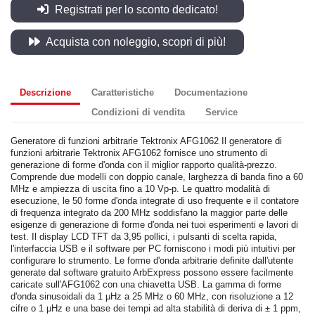
Registrati per lo sconto dedicato!
Acquista con noleggio, scopri di più!
Descrizione
Caratteristiche
Documentazione
Condizioni di vendita
Service
Generatore di funzioni arbitrarie Tektronix AFG1062 Il generatore di
funzioni arbitrarie Tektronix AFG1062 fornisce uno strumento di
generazione di forme d'onda con il miglior rapporto qualità-prezzo.
Comprende due modelli con doppio canale, larghezza di banda fino a 60
MHz e ampiezza di uscita fino a 10 Vp-p. Le quattro modalità di
esecuzione, le 50 forme d'onda integrate di uso frequente e il contatore
di frequenza integrato da 200 MHz soddisfano la maggior parte delle
esigenze di generazione di forme d'onda nei tuoi esperimenti e lavori di
test. Il display LCD TFT da 3,95 pollici, i pulsanti di scelta rapida,
l'interfaccia USB e il software per PC forniscono i modi più intuitivi per
configurare lo strumento. Le forme d'onda arbitrarie definite dall'utente
generate dal software gratuito ArbExpress possono essere facilmente
caricate sull'AFG1062 con una chiavetta USB. La gamma di forme
d'onda sinusoidali da 1 μHz a 25 MHz o 60 MHz, con risoluzione a 12
cifre o 1 μHz e una base dei tempi ad alta stabilità di deriva di ± 1 ppm,