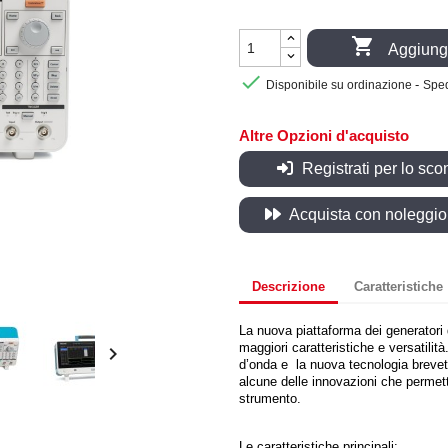

Aggiungi

-
Disponibile su ordinazione
Sped
Altre Opzioni d'acquisto
Registrati per lo sco
Acquista con noleggio, 
Descrizione
Caratteristiche
La nuova piattaforma dei generatori d
maggiori caratteristiche e versatilit

d’onda e
la nuova tecnologia brevet
alcune delle innovazioni che permetto
strumento.
Le caratteristiche principali: