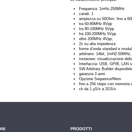
Frequenza: 1mHz-250MHz
canali: 1
ampiezza su 50Ohm: fino a 
tra 60-80MHz 8Vpp
tra 80-100MHz 6Vpp
tra 100-200MHz 5Vpp
oltre 200MHz 4Vpp;
2x su alta impedenza
forme d’onda standard e modu
arbitrario: 14bit, 1mHZ-50M
instaview: visualizzazione dell
Interfaccia: USB, GPIB, LAN s
SW Arbitrary Builder disponibil
garanzia 3 anni
Opzione Sequence/Mem
fino a 256 steps con memoria
ck da 1 μS/s a 2GS/s
ONI
PRODOTTI