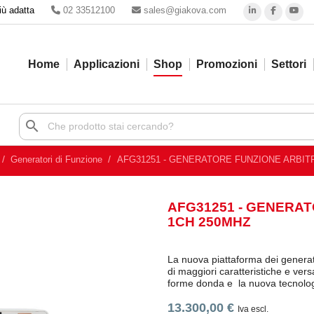
iù adatta
02 33512100
sales@giakova.com
Home
Applicazioni
Shop
Promozioni
Settori
search
Generatori di Funzione
AFG31251 - GENERATORE FUNZIONE ARBITR
AFG31251 - GENERAT
1CH 250MHZ
La nuova piattaforma dei generato
di maggiori caratteristiche e vers
forme donda e la nuova tecnologi
13.300,00 €
Iva escl.