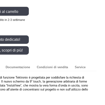
 al carrello
ito in 2-3 settimane
nto dedicato!
scopri di più!
Documentazione
Condizioni di vendita
Service
i funzione Tektronix è progettata per soddisfare la richiesta di
à. Il nuovo schermo da 9” touch, la generazione arbitraria di forme
tata “InstaView”, che mostra la vera forma d’onda in uscita, sono
no all’utente di concentrarsi sul progetto e non sull’utilizzo dello