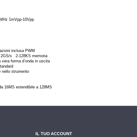
60MHz 1mVpp-10Vpp
lazioni inclusa PWM
Hz; 2GS/s 2-128KS memoria
a vera forma d’onda in uscita
tandard
e nello strumento
 da 16MS estendibile a 128MS
IL TUO ACCOUNT