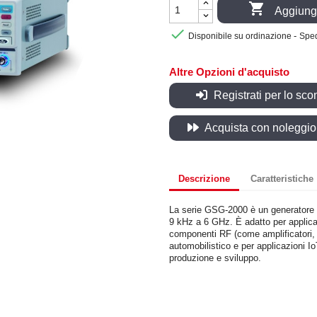

Aggiungi

-
Disponibile su ordinazione
Sped
Altre Opzioni d'acquisto
Registrati per lo sco
Acquista con noleggio, 
Descrizione
Caratteristiche
La serie GSG-2000 è un generatore 
9 kHz a 6 GHz. È adatto per applicazi
componenti RF (come amplificatori, ant
automobilistico e per applicazioni IoT
produzione e sviluppo.