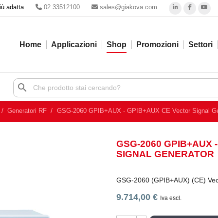
iù adatta
02 33512100
sales@giakova.com
Home
Applicazioni
Shop
Promozioni
Settori
search
Generatori RF
GSG-2060 GPIB+AUX - GPIB+AUX CE Vector Signal Ge
GSG-2060 GPIB+AUX 
SIGNAL GENERATOR
GSG-2060 (GPIB+AUX) (CE) Vect
9.714,00 €
Iva escl.