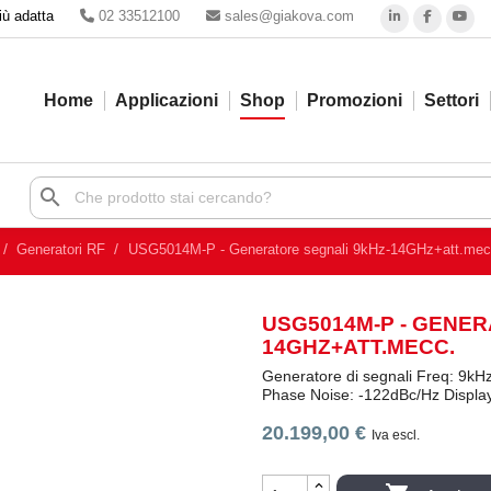
iù adatta
02 33512100
sales@giakova.com
Home
Applicazioni
Shop
Promozioni
Settori
search
Generatori RF
USG5014M-P - Generatore segnali 9kHz-14GHz+att.mec
USG5014M-P - GENER
14GHZ+ATT.MECC.
Generatore di segnali Freq: 9k
Phase Noise: -122dBc/Hz Display
20.199,00 €
Iva escl.