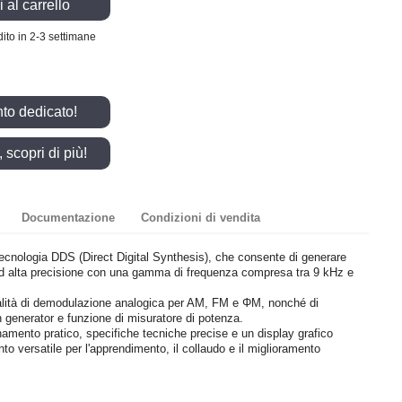
 al carrello
ito in 2-3 settimane
nto dedicato!
scopri di più!
Documentazione
Condizioni di vendita
cnologia DDS (Direct Digital Synthesis), che consente di generare
 ad alta precisione con una gamma di frequenza compresa tra 9 kHz e
nalità di demodulazione analogica per AM, FM e ΦM, nonché di
 generator e funzione di misuratore di potenza.
mento pratico, specifiche tecniche precise e un display grafico
to versatile per l'apprendimento, il collaudo e il miglioramento