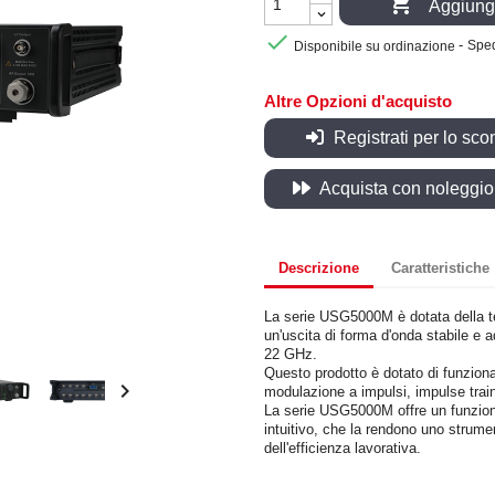

Aggiungi

-
Disponibile su ordinazione
Sped
Altre Opzioni d'acquisto
Registrati per lo sco
Acquista con noleggio, 
Descrizione
Caratteristiche
La serie USG5000M è dotata della te
un'uscita di forma d'onda stabile e
22 GHz.
Questo prodotto è dotato di funzio

modulazione a impulsi, impulse train
La serie USG5000M offre un funziona
intuitivo, che la rendono uno strumen
dell'efficienza lavorativa.