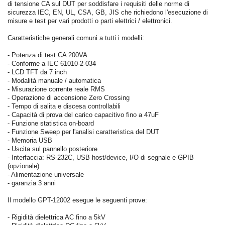
di tensione CA sul DUT per soddisfare i requisiti delle norme di
sicurezza IEC, EN, UL, CSA, GB, JIS che richiedono l'esecuzione di
misure e test per vari prodotti o parti elettrici / elettronici.
Caratteristiche generali comuni a tutti i modelli:
- Potenza di test CA 200VA
- Conforme a IEC 61010-2-034
- LCD TFT da 7 inch
- Modalità manuale / automatica
- Misurazione corrente reale RMS
- Operazione di accensione Zero Crossing
- Tempo di salita e discesa controllabili
- Capacità di prova del carico capacitivo fino a 47uF
- Funzione statistica on-board
- Funzione Sweep per l'analisi caratteristica del DUT
- Memoria USB
- Uscita sul pannello posteriore
- Interfaccia: RS-232C, USB host/device, I/O di segnale e GPIB
(opzionale)
- Alimentazione universale
- garanzia 3 anni
Il modello GPT-12002 esegue le seguenti prove:
- Rigidità dielettrica AC fino a 5kV