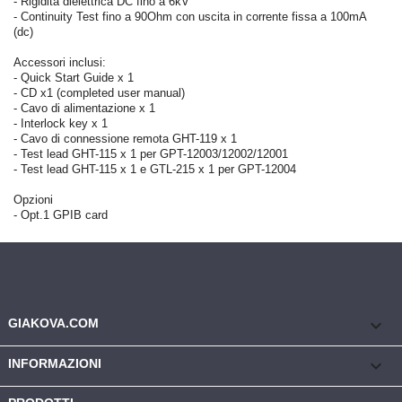
- Rigidità dielettrica DC fino a 6kV
- Continuity Test fino a 90Ohm con uscita in corrente fissa a 100mA
(dc)
Accessori inclusi:
- Quick Start Guide x 1
- CD x1 (completed user manual)
- Cavo di alimentazione x 1
- Interlock key x 1
- Cavo di connessione remota GHT-119 x 1
- Test lead GHT-115 x 1 per GPT-12003/12002/12001
- Test lead GHT-115 x 1 e GTL-215 x 1 per GPT-12004
Opzioni
- Opt.1 GPIB card
keyboard_arrow_down
GIAKOVA.COM

INFORMAZIONI