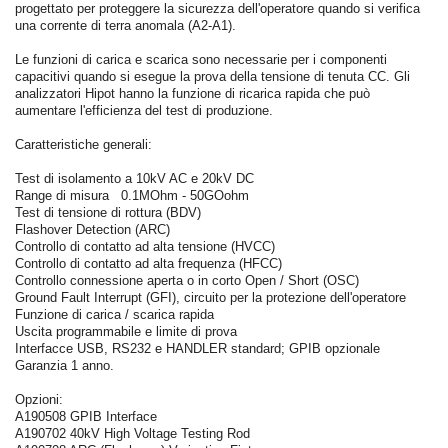
progettato per proteggere la sicurezza dell'operatore quando si verifica
una corrente di terra anomala (A2-A1).
Le funzioni di carica e scarica sono necessarie per i componenti
capacitivi quando si esegue la prova della tensione di tenuta CC. Gli
analizzatori Hipot hanno la funzione di ricarica rapida che può
aumentare l'efficienza del test di produzione.
Caratteristiche generali:
Test di isolamento a 10kV AC e 20kV DC
Range di misura 0.1MOhm - 50GOohm
Test di tensione di rottura (BDV)
Flashover Detection (ARC)
Controllo di contatto ad alta tensione (HVCC)
Controllo di contatto ad alta frequenza (HFCC)
Controllo connessione aperta o in corto Open / Short (OSC)
Ground Fault Interrupt (GFI), circuito per la protezione dell'operatore
Funzione di carica / scarica rapida
Uscita programmabile e limite di prova
Interfacce USB, RS232 e HANDLER standard; GPIB opzionale
Garanzia 1 anno.
Opzioni:
A190508 GPIB Interface
A190702 40kV High Voltage Testing Rod