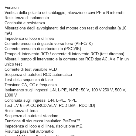
Funzioni:
Verifica della polarità del cablaggio, rilevazione cavi PE e N interrotti
Resistenza di isolamento
Continuità e resistenza
Misurazione degli avvolgimenti del motore con test di continuità (a 10
mA)
Impedenza di loop e di linea
Corrente presunta di guasto verso terra (PEFC/IK)
Corrente presunta di cortocircuito (PSC)/IK)
Tempo di intervento RCD / corrente di intervento RCD (test dirampa)
Misura il tempo di intervento e la corrente per RCD tipo AC, A e F in un
unico test
Corrente di test variabile RCD
Sequenza di autotest RCD automatica
Test della sequenza di fase
Tensione CA, CC e frequenza
Isolamento sugli ingressi L-N, L-PE, N-PE: 50 V, 100 V,250 V, 500 V,
1000 V
Continuità sugli ingressi L-N, L-PE, N-PE
Test EV 6 mA CC (RCD A/EV, RCD B/Mi, RDC-DD)
Resistenza di terra
Sequenza di autotest standard
Funzione di sicurezza Insulation PreTest™
Impedenza di loop e di linea, risoluzione mΩ
Risultati pass/fail automatici