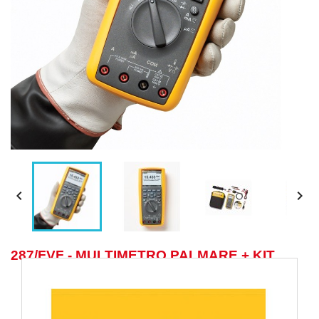


287/FVF - MULTIMETRO PALMARE + KIT