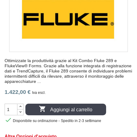
Ottimizzate la produttività grazie al Kit Combo Fluke 289 e
FlukeView® Forms. Grazie alla funzione integrata di registrazione
dati e TrendCapture, il Fluke 289 consente di individuare problemi
intermittenti difficili da rilevare, attraverso il monitoraggio delle
apparecchiature ...
1.422,00 €
Iva escl.

Aggiungi al carrello

-
Disponibile su ordinazione
Spedito in 2-3 settimane
Altre Opzioni d'acquisto