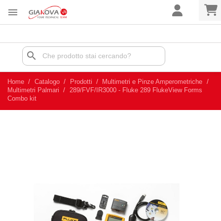

search
Home
Catalogo
Prodotti
Multimetri e Pinze Amperometriche
Multimetri Palmari
289/FVF/IR3000 - Fluke 289 FlukeView Forms
Combo kit