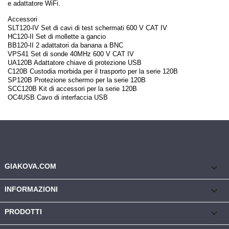
e adattatore WiFi.
Accessori
SLT120-IV Set di cavi di test schermati 600 V CAT IV
HC120-II Set di mollette a gancio
BB120-II 2 adattatori da banana a BNC
VPS41 Set di sonde 40MHz 600 V CAT IV
UA120B Adattatore chiave di protezione USB
C120B Custodia morbida per il trasporto per la serie 120B
SP120B Protezione schermo per la serie 120B
SCC120B Kit di accessori per la serie 120B
OC4USB Cavo di interfaccia USB
keyboard_arrow_down
GIAKOVA.COM

INFORMAZIONI

PRODOTTI