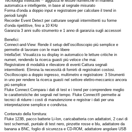
Tecnologia IntellaSet™ aggiusta le letture numeriche in maniera
automatica e intelligente, in base al segnale misurato
Forma d’onda a doppio input e registratore per calcolare il trend in
periodi lunghi
Recorder Event Detect per catturare segnali intermittenti su forme
d’onda ripetittive, fino a 10 KHz
Garanzia 3 anni sullo strumento e 1 anno di garanzia sugli accessori
Benefici:
Connect-and-View: Rende il setup dell’oscilloscopio più semplice e
permette di lavorare con le mani libere
IntellaSet: Visualizza su display in automatico le letture critiche in
numeri, rendendo la ricerca guasti più veloce che mai.
Registratore di modalità e rilevatore di eventi:Cattura segnali
intermittenti. Elimina la necessità di fornirti di registratori costosi.
Oscilloscopio a doppio ingresso, multimetro e registratore: 3 Strumenti
in uno per rendere la ricerca guasti nel settore elettro-meccanico ancora
più semplice
Fluke Connect:Compara i dati di test e i trend per comprendere meglio
le caratteristiche dei segnali nel tempo. Fluke Connect® permette ai
tecnici di ridurre i costi di manutenzione e registrar i dati per una
interpretazione semplice e condivisa.
Contenuto della fornitura:
Fluke 123B, pacco batterie Li-Ion, caricabatteria con adattatori, 2 cavi di
test schermati, puntale di test nero, pinzette rosse e blu, adattatore da
banana a BNC, foglio di sicurezza e CD-ROM, adattatore angolare USB