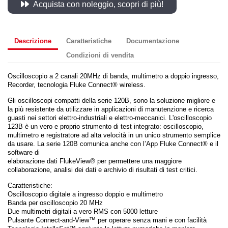
Acquista con noleggio, scopri di più!
Descrizione
Caratteristiche
Documentazione
Condizioni di vendita
Oscilloscopio a 2 canali 20MHz di banda, multimetro a doppio ingresso,
Recorder, tecnologia Fluke Connect® wireless.
Gli oscilloscopi compatti della serie 120B, sono la soluzione migliore e
la più resistente da utilizzare in applicazioni di manutenzione e ricerca
guasti nei settori elettro-industriali e elettro-meccanici. L'oscilloscopio
123B è un vero e proprio strumento di test integrato: oscilloscopio,
multimetro e registratore ad alta velocità in un unico strumento semplice
da usare. La serie 120B comunica anche con l’App Fluke Connect® e il
software di
elaborazione dati FlukeView® per permettere una maggiore
collaborazione, analisi dei dati e archivio di risultati di test critici.
Caratteristiche:
Oscilloscopio digitale a ingresso doppio e multimetro
Banda per oscilloscopio 20 MHz
Due multimetri digitali a vero RMS con 5000 letture
Pulsante Connect-and-View™ per operare senza mani e con facilità