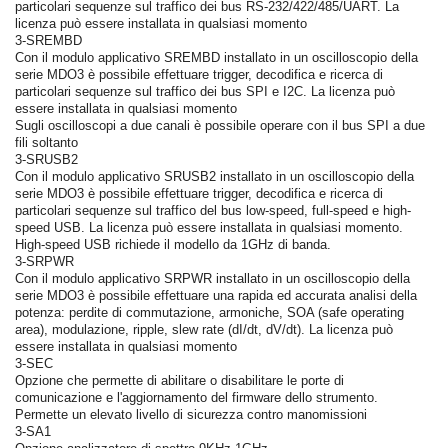
particolari sequenze sul traffico dei bus RS-232/422/485/UART. La
licenza può essere installata in qualsiasi momento
3-SREMBD
Con il modulo applicativo SREMBD installato in un oscilloscopio della
serie MDO3 è possibile effettuare trigger, decodifica e ricerca di
particolari sequenze sul traffico dei bus SPI e I2C. La licenza può
essere installata in qualsiasi momento
Sugli oscilloscopi a due canali è possibile operare con il bus SPI a due
fili soltanto
3-SRUSB2
Con il modulo applicativo SRUSB2 installato in un oscilloscopio della
serie MDO3 è possibile effettuare trigger, decodifica e ricerca di
particolari sequenze sul traffico del bus low-speed, full-speed e high-
speed USB. La licenza può essere installata in qualsiasi momento.
High-speed USB richiede il modello da 1GHz di banda.
3-SRPWR
Con il modulo applicativo SRPWR installato in un oscilloscopio della
serie MDO3 è possibile effettuare una rapida ed accurata analisi della
potenza: perdite di commutazione, armoniche, SOA (safe operating
area), modulazione, ripple, slew rate (dI/dt, dV/dt). La licenza può
essere installata in qualsiasi momento
3-SEC
Opzione che permette di abilitare o disabilitare le porte di
comunicazione e l'aggiornamento del firmware dello strumento.
Permette un elevato livello di sicurezza contro manomissioni
3-SA1