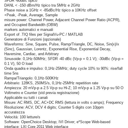
SFDR -60dBc tipico
DANL < -150 dBm/Hz tipico tra 5MHz e 2GHz
Phase noise a 1GHz < -85dBc/Hz tipico a 10KHz offset
+Peak, -Peak, Average, Sample
misure power: Channel Power, Adjacent Channel Power Ratio (ACPR),
and Occupied Bandwidth (OBW)
markers automatici e manuali
Export of .TIQ files per SignalVu-PC / MATLAB
Generatore di Funzioni (opzionale)
Waveforms: Sine, Square, Pulse, Ramp/Triangle, DC, Noise, Sin(x)/x
(Sinc), Gaussian, Lorentz, Exponential Rise, Exponential Decay,
Haversine, Cardiac, and Arbitrary
Sinusoide: 0,1Hz-50MHz; SFDR -40 dBc (Vp-p = 0.1 V); -30dBc (Vp-p =
0.1 V), 50 O load
Onda quadra e impulso: 0,1Hz-25MHz; duty cycle 10% to 90%: rise/fall
time 5ns
Rampa/Triangolo: 0,1Hz-500KHz
Arbitrario: 128KS, 250MS/s, 0,1Hz-25MHz repetition rate
Ampiezza: 20 mVp-p a 2.5 Vp-p su Hi-Z; 10 mVp-p a 1.25 Vp-p su 50 O
Voltmetro e Counter (std previa registrazione)
Applicabile su tutti i canali
Misure: AC RMS, DC, AC+DC RMS (lettura in volts o amps); Frequency
Risoluzione: ACV, DCV 4 digits; Counter 5 digits con 10ppm
accuratezza
Velocità: 100 letture/s
Software: OpenChoice Desktop; IVI Driver; e*Scope Web-based
interface; LXI Core 2011 Web interface