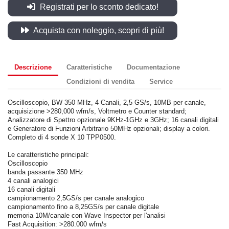
Registrati per lo sconto dedicato!
Acquista con noleggio, scopri di più!
Descrizione
Caratteristiche
Documentazione
Condizioni di vendita
Service
Oscilloscopio, BW 350 MHz, 4 Canali, 2,5 GS/s, 10MB per canale,
acquisizione >280,000 wfm/s, Voltmetro e Counter standard;
Analizzatore di Spettro opzionale 9KHz-1GHz e 3GHz; 16 canali digitali
e Generatore di Funzioni Arbitrario 50MHz opzionali; display a colori.
Completo di 4 sonde X 10 TPP0500.
Le caratteristiche principali:
Oscilloscopio
banda passante 350 MHz
4 canali analogici
16 canali digitali
campionamento 2,5GS/s per canale analogico
campionamento fino a 8,25GS/s per canale digitale
memoria 10M/canale con Wave Inspector per l'analisi
Fast Acquisition: >280.000 wfm/s