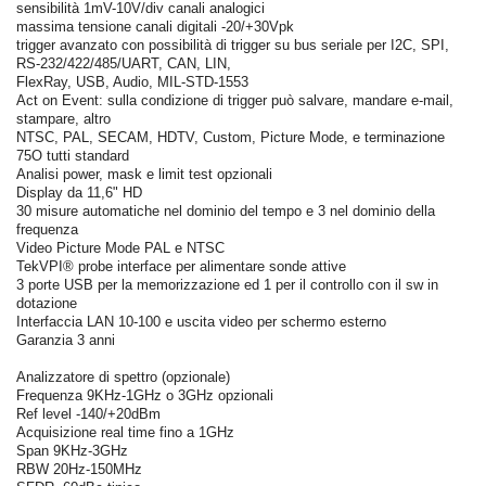
sensibilità 1mV-10V/div canali analogici
massima tensione canali digitali -20/+30Vpk
trigger avanzato con possibilità di trigger su bus seriale per I2C, SPI,
RS-232/422/485/UART, CAN, LIN,
FlexRay, USB, Audio, MIL-STD-1553
Act on Event: sulla condizione di trigger può salvare, mandare e-mail,
stampare, altro
NTSC, PAL, SECAM, HDTV, Custom, Picture Mode, e terminazione
75O tutti standard
Analisi power, mask e limit test opzionali
Display da 11,6" HD
30 misure automatiche nel dominio del tempo e 3 nel dominio della
frequenza
Video Picture Mode PAL e NTSC
TekVPI® probe interface per alimentare sonde attive
3 porte USB per la memorizzazione ed 1 per il controllo con il sw in
dotazione
Interfaccia LAN 10-100 e uscita video per schermo esterno
Garanzia 3 anni
Analizzatore di spettro (opzionale)
Frequenza 9KHz-1GHz o 3GHz opzionali
Ref level -140/+20dBm
Acquisizione real time fino a 1GHz
Span 9KHz-3GHz
RBW 20Hz-150MHz