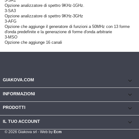
3-SA1
Opzione analizzatore di spettro 9KHz-1GHz.
3-SA3
Opzione analizzatore di spettro 9KHz-3GHz
3-AFG
Opzione che aggiunge il generatore di funzioni a 50MHz con 13 forme
d'onda predefinite e la generazione di forme d'onda arbitrarie
3-MSO
Opzione che aggiunge 16 canali
keyboard_arrow_down
GIAKOVA.COM

INFORMAZIONI

PRODOTTI

IL TUO ACCOUNT
© 2026 Giakova srl - Web by
Ecm