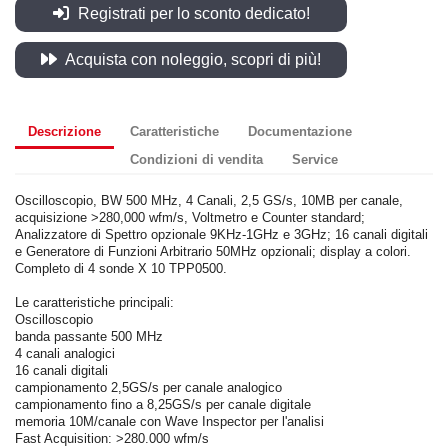
Registrati per lo sconto dedicato!
Acquista con noleggio, scopri di più!
Descrizione
Caratteristiche
Documentazione
Condizioni di vendita
Service
Oscilloscopio, BW 500 MHz, 4 Canali, 2,5 GS/s, 10MB per canale,
acquisizione >280,000 wfm/s, Voltmetro e Counter standard;
Analizzatore di Spettro opzionale 9KHz-1GHz e 3GHz; 16 canali digitali
e Generatore di Funzioni Arbitrario 50MHz opzionali; display a colori.
Completo di 4 sonde X 10 TPP0500.
Le caratteristiche principali:
Oscilloscopio
banda passante 500 MHz
4 canali analogici
16 canali digitali
campionamento 2,5GS/s per canale analogico
campionamento fino a 8,25GS/s per canale digitale
memoria 10M/canale con Wave Inspector per l'analisi
Fast Acquisition: >280.000 wfm/s