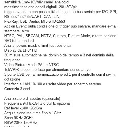
sensibilità 1mV-10V/div canali analogici
massima tensione canali digitali -20/+30Vpk
trigger avanzato con possibilità di trigger su bus seriale per I2C, SPI,
RS-232/422/485/UART, CAN, LIN,
FlexRay, USB, Audio, MIL-STD-1553
Act on Event: sulla condizione di trigger può salvare, mandare e-mail,
stampare, altro
NTSC, PAL, SECAM, HDTV, Custom, Picture Mode, e terminazione
75O tutti standard
Analisi power, mask e limit test opzionali
Display da 11,6" HD
30 misure automatiche nel dominio del tempo e 3 nel dominio della
frequenza
Video Picture Mode PAL e NTSC
TekVPI® probe interface per alimentare sonde attive
3 porte USB per la memorizzazione ed 1 per il controllo con il sw in
dotazione
Interfaccia LAN 10-100 e uscita video per schermo esterno
Garanzia 3 anni
Analizzatore di spettro (opzionale)
Frequenza 9KHz-1GHz o 3GHz opzionali
Ref level -140/+20dBm
Acquisizione real time fino a 1GHz
Span 9KHz-3GHz
RBW 20Hz-150MHz