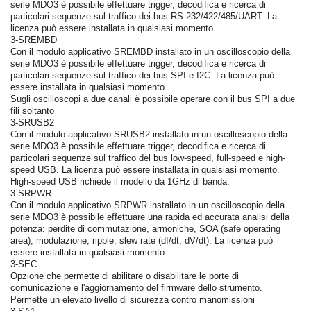
serie MDO3 è possibile effettuare trigger, decodifica e ricerca di
particolari sequenze sul traffico dei bus RS-232/422/485/UART. La
licenza può essere installata in qualsiasi momento
3-SREMBD
Con il modulo applicativo SREMBD installato in un oscilloscopio della
serie MDO3 è possibile effettuare trigger, decodifica e ricerca di
particolari sequenze sul traffico dei bus SPI e I2C. La licenza può
essere installata in qualsiasi momento
Sugli oscilloscopi a due canali è possibile operare con il bus SPI a due
fili soltanto
3-SRUSB2
Con il modulo applicativo SRUSB2 installato in un oscilloscopio della
serie MDO3 è possibile effettuare trigger, decodifica e ricerca di
particolari sequenze sul traffico del bus low-speed, full-speed e high-
speed USB. La licenza può essere installata in qualsiasi momento.
High-speed USB richiede il modello da 1GHz di banda.
3-SRPWR
Con il modulo applicativo SRPWR installato in un oscilloscopio della
serie MDO3 è possibile effettuare una rapida ed accurata analisi della
potenza: perdite di commutazione, armoniche, SOA (safe operating
area), modulazione, ripple, slew rate (dI/dt, dV/dt). La licenza può
essere installata in qualsiasi momento
3-SEC
Opzione che permette di abilitare o disabilitare le porte di
comunicazione e l'aggiornamento del firmware dello strumento.
Permette un elevato livello di sicurezza contro manomissioni