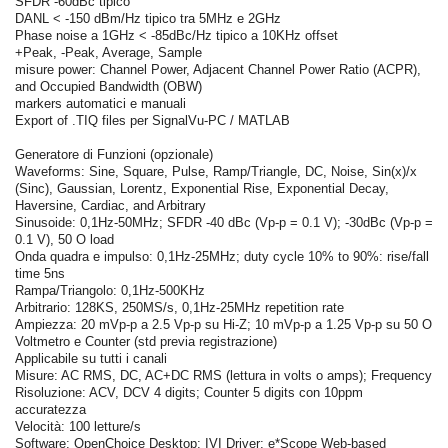
SFDR -60dBc tipico
DANL < -150 dBm/Hz tipico tra 5MHz e 2GHz
Phase noise a 1GHz < -85dBc/Hz tipico a 10KHz offset
+Peak, -Peak, Average, Sample
misure power: Channel Power, Adjacent Channel Power Ratio (ACPR),
and Occupied Bandwidth (OBW)
markers automatici e manuali
Export of .TIQ files per SignalVu-PC / MATLAB
Generatore di Funzioni (opzionale)
Waveforms: Sine, Square, Pulse, Ramp/Triangle, DC, Noise, Sin(x)/x
(Sinc), Gaussian, Lorentz, Exponential Rise, Exponential Decay,
Haversine, Cardiac, and Arbitrary
Sinusoide: 0,1Hz-50MHz; SFDR -40 dBc (Vp-p = 0.1 V); -30dBc (Vp-p =
0.1 V), 50 O load
Onda quadra e impulso: 0,1Hz-25MHz; duty cycle 10% to 90%: rise/fall
time 5ns
Rampa/Triangolo: 0,1Hz-500KHz
Arbitrario: 128KS, 250MS/s, 0,1Hz-25MHz repetition rate
Ampiezza: 20 mVp-p a 2.5 Vp-p su Hi-Z; 10 mVp-p a 1.25 Vp-p su 50 O
Voltmetro e Counter (std previa registrazione)
Applicabile su tutti i canali
Misure: AC RMS, DC, AC+DC RMS (lettura in volts o amps); Frequency
Risoluzione: ACV, DCV 4 digits; Counter 5 digits con 10ppm
accuratezza
Velocità: 100 letture/s
Software: OpenChoice Desktop; IVI Driver; e*Scope Web-based