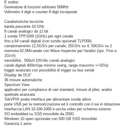
E inoltre:
Generatore di funzioni arbitrario 50MHz
Voltmetro 4 digit e counter 8 digit incorporati
Caratteristiche tecniche
banda passante 10 GHz
8 canali analogici da 12 bit
1 sonda TPP1000 (1GHz) per ogni canale
fino a 64 canali digitali (con sonde opzionali TLP058)
campionamento 12,5GS/s per canale; 25GS/s su 4; 50GS/s su 2
memoria 62,5M/canale con Wave Inspector per l'analisi (opz. Fino a
1G/ch)
sensibilità , 500uV-10V/div canali analogici
canali digitali 400mVpp minimo swing, range massimo +/-42Vp
trigger avanzato con possibilità di trigger su bus seriali
Display da 15,6"
36 misure automatiche
Spectrum View
applicativi per compliance di vari standard, misure di jitter, analisi
spettrale avanzata
TekVPI® probe interface per alimentare sonde attive
porte USB per la memorizzazione ed il controllo con il sw in dotazione
Interfaccia LAN 10-100-1000 e uscita video per schermo esterno
SO embedded su SSD rimovibile da 250G
Windows 10 open opzionale con 500 GB SSD rimovibile
Garanzia 1 anno