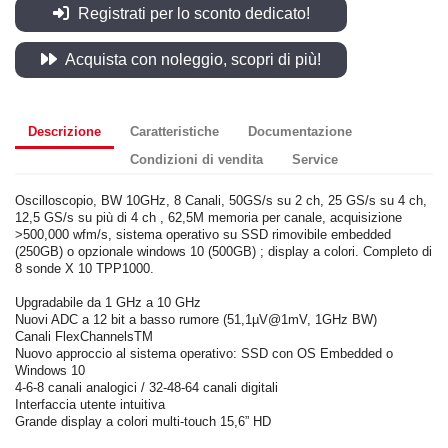
Registrati per lo sconto dedicato!
Acquista con noleggio, scopri di più!
Descrizione
Caratteristiche
Documentazione
Condizioni di vendita
Service
Oscilloscopio, BW 10GHz, 8 Canali, 50GS/s su 2 ch, 25 GS/s su 4 ch,
12,5 GS/s su più di 4 ch , 62,5M memoria per canale, acquisizione
>500,000 wfm/s, sistema operativo su SSD rimovibile embedded
(250GB) o opzionale windows 10 (500GB) ; display a colori. Completo di
8 sonde X 10 TPP1000.
Upgradabile da 1 GHz a 10 GHz
Nuovi ADC a 12 bit a basso rumore (51,1µV@1mV, 1GHz BW)
Canali FlexChannelsTM
Nuovo approccio al sistema operativo: SSD con OS Embedded o
Windows 10
4-6-8 canali analogici / 32-48-64 canali digitali
Interfaccia utente intuitiva
Grande display a colori multi-touch 15,6” HD