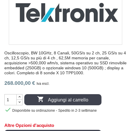
Oscilloscopio, BW 10GHz, 8 Canali, 50GS/s su 2 ch, 25 GS/s su 4
ch, 12,5 GS/s su più di 4 ch , 62,5M memoria per canale,
acquisizione >500,000 wfm/s, sistema operativo su SSD rimovibile
embedded (250GB) o opzionale windows 10 (500GB) ; display a
colori. Completo di 8 sonde X 10 TPP1000.
268.000,00 €
Iva escl.

Aggiungi al carrello

-
Disponibile su ordinazione
Spedito in 2-3 settimane
Altre Opzioni d'acquisto