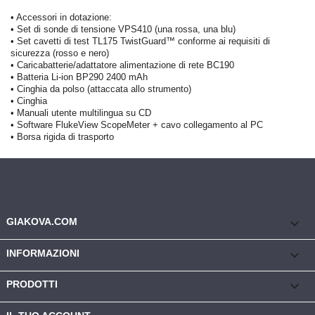
•
Accessori in dotazione:
•
Set di sonde di tensione VPS410 (una rossa, una blu)
•
Set cavetti di test TL175 TwistGuard™ conforme ai requisiti di
sicurezza (rosso e nero)
•
Caricabatterie/adattatore alimentazione di rete BC190
•
Batteria Li-ion BP290 2400 mAh
•
Cinghia da polso (attaccata allo strumento)
•
Cinghia
•
Manuali utente multilingua su CD
•
Software FlukeView ScopeMeter + cavo collegamento al PC
•
Borsa rigida di trasporto
keyboard_arrow_down
GIAKOVA.COM

INFORMAZIONI

PRODOTTI