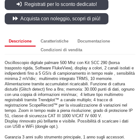
Registrati per lo sconto dedicato!
Acquista con noleggio, scopri di più!
Descrizione
Caratteristiche
Documentazione
Condizioni di vendita
Oscilloscopio digitale palmare 500 Mhz con Kit SCC 290 (borsa
trasposto rigida, Software FlukeView), display a colori, 2 canali isolati e
indipendenti fino a 5 GS/s di campionamento in tempo reale , sensibilità
minima 2 mV/div; multimetro integrato TRMS, 10 memorie.
Alimentazione tramite accumulatori ricaricabili. Funzione di cattura
disturbi (Glitch detect) fino a 8ns; memoria: 30.000 punti di dati, ognuno
con una coppia di informazioni min/max; 4 letture tipo multimetro
registrabili tramite Trendplot™ a canale multiplo; 4 tracce di
registrazione ScopeRecord™ per la visualizzazione di variazioni nel
tempo. Zoom in tempo reale a piena risoluzione; grado di protezione IP
51, classe di sicurezza CAT III 1000 V/CAT IV 600 V.
Display rinnovato più brillante e visibile. Possibilità di scaricare i dati
con USB e WiFi (dongle opt.).
Garanzia 3 anni sullo strumento principale, 1 anno sugli accessori.