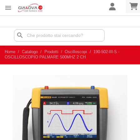

search
Home
Catalogo
Prodotti
Oscilloscopi
190-502-III-S -
OSCILLOSCOPIO PALMARE 500MHZ 2 CH