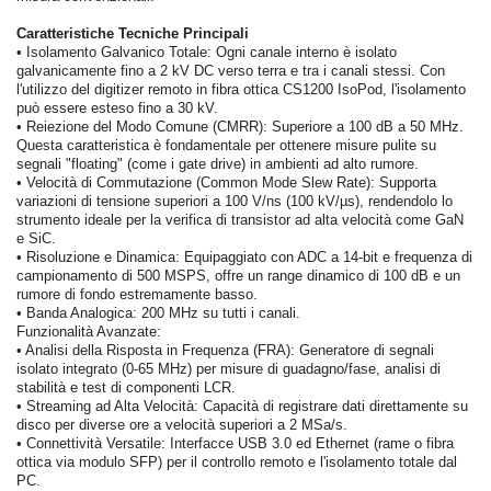
Caratteristiche Tecniche Principali
•
Isolamento Galvanico Totale: Ogni canale interno è isolato
galvanicamente fino a 2 kV DC verso terra e tra i canali stessi. Con
l'utilizzo del digitizer remoto in fibra ottica CS1200 IsoPod, l'isolamento
può essere esteso fino a 30 kV.
•
Reiezione del Modo Comune (CMRR): Superiore a 100 dB a 50 MHz.
Questa caratteristica è fondamentale per ottenere misure pulite su
segnali "floating" (come i gate drive) in ambienti ad alto rumore.
•
Velocità di Commutazione (Common Mode Slew Rate): Supporta
variazioni di tensione superiori a 100 V/ns (100 kV/µs), rendendolo lo
strumento ideale per la verifica di transistor ad alta velocità come GaN
e SiC.
•
Risoluzione e Dinamica: Equipaggiato con ADC a 14-bit e frequenza di
campionamento di 500 MSPS, offre un range dinamico di 100 dB e un
rumore di fondo estremamente basso.
•
Banda Analogica: 200 MHz su tutti i canali.
Funzionalità Avanzate:
•
Analisi della Risposta in Frequenza (FRA): Generatore di segnali
isolato integrato (0-65 MHz) per misure di guadagno/fase, analisi di
stabilità e test di componenti LCR.
•
Streaming ad Alta Velocità: Capacità di registrare dati direttamente su
disco per diverse ore a velocità superiori a 2 MSa/s.
•
Connettività Versatile: Interfacce USB 3.0 ed Ethernet (rame o fibra
ottica via modulo SFP) per il controllo remoto e l'isolamento totale dal
PC.