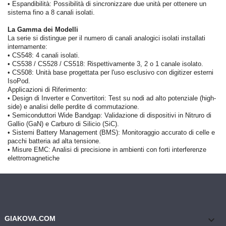
•
Espandibilità: Possibilità di sincronizzare due unità per ottenere un
sistema fino a 8 canali isolati.
La Gamma dei Modelli
La serie si distingue per il numero di canali analogici isolati installati
internamente:
•
CS548: 4 canali isolati.
•
CS538 / CS528 / CS518: Rispettivamente 3, 2 o 1 canale isolato.
•
CS508: Unità base progettata per l'uso esclusivo con digitizer esterni
IsoPod.
Applicazioni di Riferimento:
•
Design di Inverter e Convertitori: Test su nodi ad alto potenziale (high-
side) e analisi delle perdite di commutazione.
•
Semiconduttori Wide Bandgap: Validazione di dispositivi in Nitruro di
Gallio (GaN) e Carburo di Silicio (SiC).
•
Sistemi Battery Management (BMS): Monitoraggio accurato di celle e
pacchi batteria ad alta tensione.
•
Misure EMC: Analisi di precisione in ambienti con forti interferenze
elettromagnetiche
keyboard_arrow_down
GIAKOVA.COM