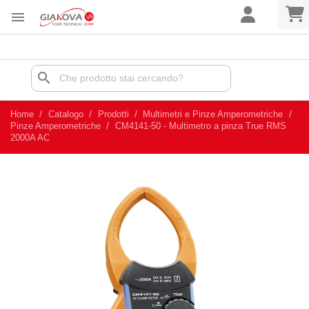

search
Home
Catalogo
Prodotti
Multimetri e Pinze Amperometriche
Pinze Amperometriche
CM4141-50 - Multimetro a pinza True RMS
2000A AC