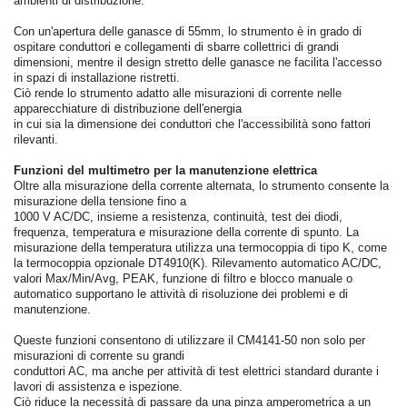
ambienti di distribuzione.
Con un'apertura delle ganasce di 55mm, lo strumento è in grado di
ospitare conduttori e collegamenti di sbarre collettrici di grandi
dimensioni, mentre il design stretto delle ganasce ne facilita l'accesso
in spazi di installazione ristretti.
Ciò rende lo strumento adatto alle misurazioni di corrente nelle
apparecchiature di distribuzione dell'energia
in cui sia la dimensione dei conduttori che l'accessibilità sono fattori
rilevanti.
Funzioni del multimetro per la manutenzione elettrica
Oltre alla misurazione della corrente alternata, lo strumento consente la
misurazione della tensione fino a
1000 V AC/DC, insieme a resistenza, continuità, test dei diodi,
frequenza, temperatura e misurazione della corrente di spunto. La
misurazione della temperatura utilizza una termocoppia di tipo K, come
la termocoppia opzionale DT4910(K). Rilevamento automatico AC/DC,
valori Max/Min/Avg, PEAK, funzione di filtro e blocco manuale o
automatico supportano le attività di risoluzione dei problemi e di
manutenzione.
Queste funzioni consentono di utilizzare il CM4141-50 non solo per
misurazioni di corrente su grandi
conduttori AC, ma anche per attività di test elettrici standard durante i
lavori di assistenza e ispezione.
Ciò riduce la necessità di passare da una pinza amperometrica a un