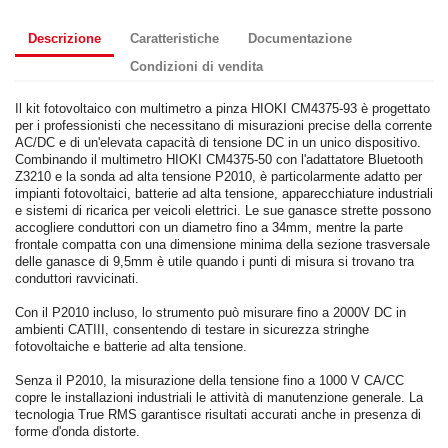
Descrizione
Caratteristiche
Documentazione
Condizioni di vendita
Il kit fotovoltaico con multimetro a pinza HIOKI CM4375-93 è progettato
per i professionisti che necessitano di misurazioni precise della corrente
AC/DC e di un'elevata capacità di tensione DC in un unico dispositivo.
Combinando il multimetro HIOKI CM4375-50 con l'adattatore Bluetooth
Z3210 e la sonda ad alta tensione P2010, è particolarmente adatto per
impianti fotovoltaici, batterie ad alta tensione, apparecchiature industriali
e sistemi di ricarica per veicoli elettrici. Le sue ganasce strette possono
accogliere conduttori con un diametro fino a 34mm, mentre la parte
frontale compatta con una dimensione minima della sezione trasversale
delle ganasce di 9,5mm è utile quando i punti di misura si trovano tra
conduttori ravvicinati.
Con il P2010 incluso, lo strumento può misurare fino a 2000V DC in
ambienti CATIII, consentendo di testare in sicurezza stringhe
fotovoltaiche e batterie ad alta tensione.
Senza il P2010, la misurazione della tensione fino a 1000 V CA/CC
copre le installazioni industriali le attività di manutenzione generale. La
tecnologia True RMS garantisce risultati accurati anche in presenza di
forme d'onda distorte.