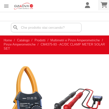

search
Home
Catalogo
Prodotti
Multimetri e Pinze Amperometriche
Pinze Amperometriche
CM4375-93 - AC/DC CLAMP METER SOLAR
SET