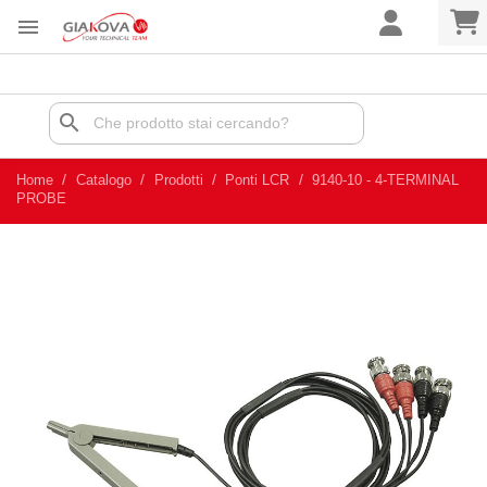

search
Home
Catalogo
Prodotti
Ponti LCR
9140-10 - 4-TERMINAL
PROBE