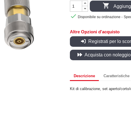

Aggiungi

-
Disponibile su ordinazione
Sped
Altre Opzioni d'acquisto
Registrati per lo sco
Acquista con noleggio, 
Descrizione
Caratteristiche
Kit di calibrazione, set aperto/corto