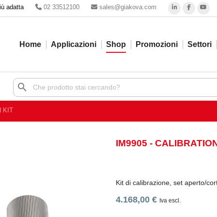
iù adatta
02 33512100
sales@giakova.com
Home
Applicazioni
Shop
Promozioni
Settori
search
 KIT
IM9905 - CALIBRATION
Kit di calibrazione, set aperto/co
4.168,00 €
Iva escl.