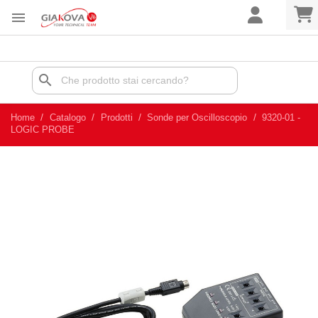

search
Home
Catalogo
Prodotti
Sonde per Oscilloscopio
9320-01 -
LOGIC PROBE