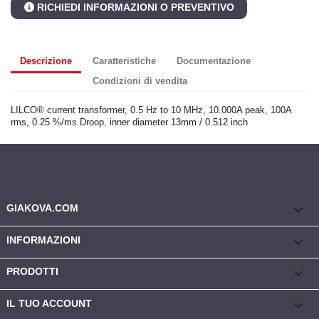
RICHIEDI INFORMAZIONI O PREVENTIVO
Descrizione
Caratteristiche
Documentazione
Condizioni di vendita
LILCO® current transformer, 0.5 Hz to 10 MHz, 10.000A peak, 100A
rms, 0.25 %/ms Droop, inner diameter 13mm / 0.512 inch
keyboard_arrow_down
GIAKOVA.COM

INFORMAZIONI

PRODOTTI

IL TUO ACCOUNT