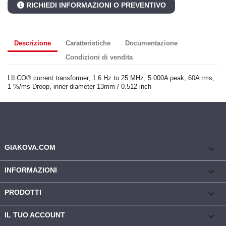
RICHIEDI INFORMAZIONI O PREVENTIVO
Descrizione
Caratteristiche
Documentazione
Condizioni di vendita
LILCO® current transformer, 1.6 Hz to 25 MHz, 5.000A peak, 60A rms,
1 %/ms Droop, inner diameter 13mm / 0.512 inch
keyboard_arrow_down
GIAKOVA.COM

INFORMAZIONI

PRODOTTI

IL TUO ACCOUNT